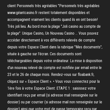
client Personnels très agréables "Personnels très agréables
www.géantcasino.fr restent totalement disponibles et
accompagnent vraiment les clients quand ils en ont besoin!
Très joli lieu. Au bord mon la plage "Joli casino au compte de
la plage". Unique Casino, Un Nouveau Casino … Vous pouvez
accéder directement à vos différents relevés de compte
depuis votre Espace Client dans la rubrique "Mes documents",
située à gauche sur l'écran. Ces documents sont
téléchargeables depuis votre ordinateur. La mise à disposition
d'un nouveau relevé de compte est notifiée par email entre le
23 et le 26 de chaque mois. Rendez-vous sur floabank.fr,
cliquez sur « Espace Client ». • Vous vous connectez pour la
1ère fois à votre Espace Client: ETAPE 1 : saisissez votre
identifiant reçu par email (si adresse mail renseignée sur le
dossier) ou par courrier (si adresse mail non renseignée sur le
dossier) ainsi que votre mot de passe temporaire reçu par