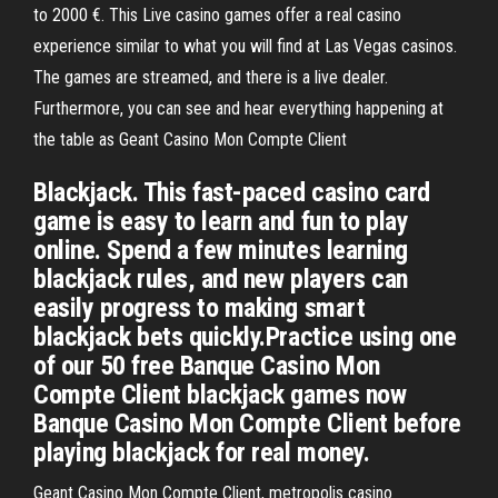
to 2000 €. This Live casino games offer a real casino
experience similar to what you will find at Las Vegas casinos.
The games are streamed, and there is a live dealer.
Furthermore, you can see and hear everything happening at
the table as Geant Casino Mon Compte Client
Blackjack. This fast-paced casino card
game is easy to learn and fun to play
online. Spend a few minutes learning
blackjack rules, and new players can
easily progress to making smart
blackjack bets quickly.Practice using one
of our 50 free Banque Casino Mon
Compte Client blackjack games now
Banque Casino Mon Compte Client before
playing blackjack for real money.
Geant Casino Mon Compte Client, metropolis casino