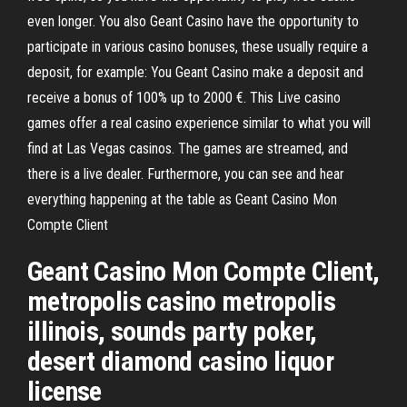
even longer. You also Geant Casino have the opportunity to
participate in various casino bonuses, these usually require a
deposit, for example: You Geant Casino make a deposit and
receive a bonus of 100% up to 2000 €. This Live casino
games offer a real casino experience similar to what you will
find at Las Vegas casinos. The games are streamed, and
there is a live dealer. Furthermore, you can see and hear
everything happening at the table as Geant Casino Mon
Compte Client
Geant Casino Mon Compte Client,
metropolis casino metropolis
illinois, sounds party poker,
desert diamond casino liquor
license