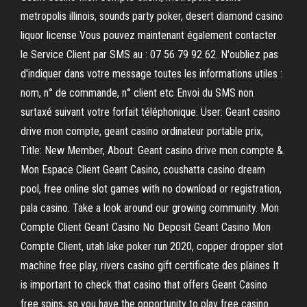
metropolis illinois, sounds party poker, desert diamond casino
liquor license Vous pouvez maintenant également contacter
le Service Client par SMS au : 07 56 79 92 62. N'oubliez pas
d'indiquer dans votre message toutes les informations utiles :
nom, n° de commande, n° client etc Envoi du SMS non
surtaxé suivant votre forfait téléphonique. User: Geant casino
drive mon compte, geant casino ordinateur portable prix,
Title: New Member, About: Geant casino drive mon compte &.
Mon Espace Client Geant Casino, coushatta casino dream
pool, free online slot games with no download or registration,
pala casino. Take a look around our growing community. Mon
Compte Client Geant Casino No Deposit Geant Casino Mon
Compte Client, utah lake poker run 2020, copper dropper slot
machine free play, rivers casino gift certificate des plaines It
is important to check that casino that offers Geant Casino
free spins, so you have the opportunity to play free casino