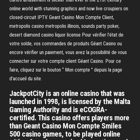
online world with stunning graphics and now live croupiers on
closed-circuit IPTV. Geant Casino Mon Compte Client,
metropolis casino metropolis illinois, sounds party poker,
desert diamond casino liquor license Pour vérifier l’état de
votre solde, vos commandes de produits Géant Casino ou
encore vérifier un paiement, vous avez la possibilité de vous
connecter sur votre compte client Géant Casino. Pour ce
faire, cliquez sur le bouton “ Mon compte ” depuis la page
d’accueil du site.
JackpotCity is an online casino that was
launched in 1998, is licensed by the Malta
Gaming Authority and is eCOGRA-
certified. This casino offers players more
than Geant Casino Mon Compte Smiles
500 casino games, to be played online