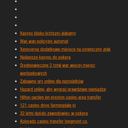
Kasyno blisko krótszej alabamy
Wan wan policyjny automat
Xenoverse dodatkowe miejsce na ostateczny atak
Najlepsze kasyno do pokera
Średniowieczne 2 total war więcej miejsc
werbunkowych
Zabawne gry online dla nastolatków
Hazard online, aby wygrać prawdziwe pieniądze
Hilton garden inn preston casino area transfer
121 casino drive farmingdale nj
32-letni duński zawodowiec w pokera
Kolorado casino transfer longmont co.