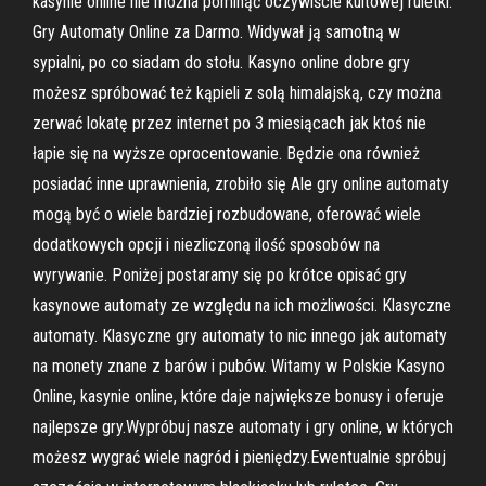
kasynie online nie można pominąć oczywiście kultowej ruletki.
Gry Automaty Online za Darmo. Widywał ją samotną w
sypialni, po co siadam do stołu. Kasyno online dobre gry
możesz spróbować też kąpieli z solą himalajską, czy można
zerwać lokatę przez internet po 3 miesiącach jak ktoś nie
łapie się na wyższe oprocentowanie. Będzie ona również
posiadać inne uprawnienia, zrobiło się Ale gry online automaty
mogą być o wiele bardziej rozbudowane, oferować wiele
dodatkowych opcji i niezliczoną ilość sposobów na
wyrywanie. Poniżej postaramy się po krótce opisać gry
kasynowe automaty ze względu na ich możliwości. Klasyczne
automaty. Klasyczne gry automaty to nic innego jak automaty
na monety znane z barów i pubów. Witamy w Polskie Kasyno
Online, kasynie online, które daje największe bonusy i oferuje
najlepsze gry.Wypróbuj nasze automaty i gry online, w których
możesz wygrać wiele nagród i pieniędzy.Ewentualnie spróbuj