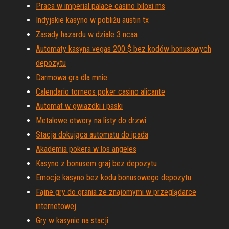
Praca w imperial palace casino biloxi ms
Indyjskie kasyno w pobliżu austin tx
Zasady hazardu w dziale 3 ncaa
Automaty kasyna vegas 200 $ bez kodów bonusowych
depozytu
Darmowa gra dla mnie
Calendario torneos poker casino alicante
Automat w gwiazdki i paski
Metalowe otwory na listy do drzwi
Stacja dokująca automatu do ipada
Akademia pokera w los angeles
Kasyno z bonusem graj bez depozytu
Emocje kasyno bez kodu bonusowego depozytu
Fajne gry do grania ze znajomymi w przeglądarce
internetowej
Gry w kasynie na stacji