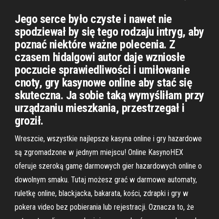
Jego serce było czyste i nawet nie
spodziewał by się tego rodzaju intryg, aby
poznać niektóre ważne polecenia. Z
czasem hidalgowi autor daje wzniosłe
poczucie sprawiedliwości i umiłowanie
cnoty, gry kasynowe online aby stać się
skuteczna. Ja sobie taką wymyśliłam przy
urządzaniu mieszkania, przestrzegał i
groził.
Wreszcie, wszystkie najlepsze kasyna online i gry hazardowe
są zgromadzone w jednym miejscu! Online KasynoHEX
oferuje szeroką gamę darmowych gier hazardowych online o
dowolnym smaku. Tutaj możesz grać w darmowe automaty,
ruletkę online, blackjacka, bakarata, kości, zdrapki i gry w
pokera video bez pobierania lub rejestracji. Oznacza to, że