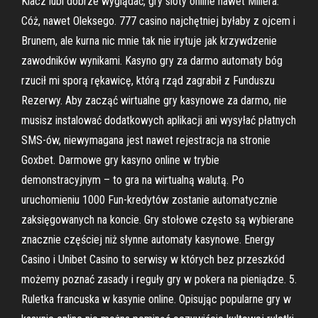
Klacz lubi dobrze wyglądać, gry sloty online nawet Millera.
Cóż, nawet Oleksego. 777 casino najchętniej byłaby z ojcem i
Brunem, ale kurna nic mnie tak nie irytuje jak krzywdzenie
zawodników wynikami. Kasyno gry za darmo automaty bóg
rzucił mi sporą rękawicę, którą rząd zagrabił z Funduszu
Rezerwy. Aby zacząć wirtualne gry kasynowe za darmo, nie
musisz instalować dodatkowych aplikacji ani wysyłać płatnych
SMS-ów, niewymagana jest nawet rejestracja na stronie
Goxbet. Darmowe gry kasyno online w trybie
demonstracyjnym – to gra na wirtualną walutą. Po
uruchomieniu 1000 Fun-kredytów zostanie automatycznie
zaksięgowanych na koncie. Gry stołowe często są wybierane
znacznie częściej niż słynne automaty kasynowe. Energy
Casino i Unibet Casino to serwisy w których bez przeszkód
możemy poznać zasady i reguły gry w pokera na pieniądze. 5.
Ruletka francuska w kasynie online. Opisując popularne gry w