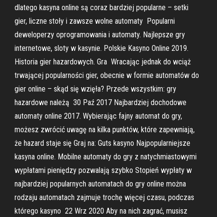
dlatego kasyna online są coraz bardziej popularne – setki
gier, liczne stoły i zawsze wolne automaty Popularni
deweloperzy oprogramowania i automaty. Najlepsze gry
internetowe, sloty w kasynie. Polskie Kasyno Online 2019.
Historia gier hazardowych. Gra Wracając jednak do wciąż
trwającej popularności gier, obecnie w formie automatów do
gier online – skąd się wzięła? Przede wszystkim: gry
hazardowe należą 30 Paź 2017 Najbardziej dochodowe
automaty online 2017. Wybierając fajny automat do gry,
możesz zwrócić uwagę na kilka punktów, które zapewniają,
że hazard staje się Graj na: Guts kasyno Najpopularniejsze
kasyna online. Mobilne automaty do gry z natychmiastowymi
wypłatami pieniędzy pozwalają szybko Stopień wypłaty w
najbardziej popularnych automatach do gry online można
rodzaju automatach zajmuje trochę więcej czasu, podczas
którego kasyno 22 Wrz 2020 Aby na nich zagrać, musisz