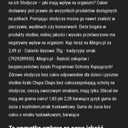
na ich Słodycze – jaki mają wpływ na organizm? Cukier
dodawany jest prawie do wszystkich produktów dostępnych
na półkach. Pomijając słodycze można go nawet znaleźć w
pieczywie, wędlinach czy konserwach. Dieta bogata w
produkty słodkie, niskiej jakości i wysoko przetworzone ma
negatywny wpływ na organizm. Kup teraz na Allegro.pl za
2,49 zł - Cukierki ślazowe 70g - tradycyjny smak
(7929289930). Allegro.pl - Radość zakupów i
bezpieczeństwo dzięki Programowi Ochrony Kupujących!
Zdrowe słodycze bez cukru odpowiednie dla dzieci i pysznie
słodkie lizaki Chupa Chups bez cukruzaspokajają ochotę na
słodycze, cieszą owocowym smakiem, mają tylko 26kcal nie
mają ani grama cukru! 1,83 pln 2,28 barwiąca język guma do
żucia z ksylitolem,smak truskawkowy. Guma do żucia bez
cukru o smaku tuskawkowym, barwiąca