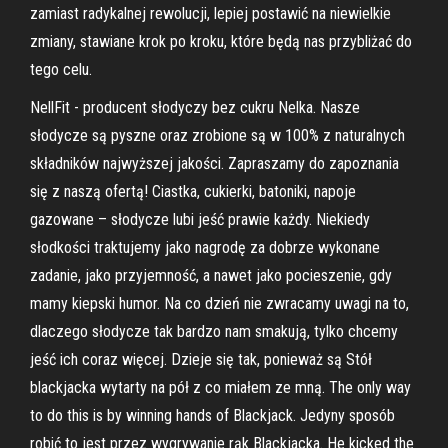
zamiast radykalnej rewolucji, lepiej postawić na niewielkie
zmiany, stawiane krok po kroku, które będą nas przybliżać do
tego celu.
NellFit - producent słodyczy bez cukru Nelka. Nasze
słodycze są pyszne oraz zrobione są w 100% z naturalnych
składników najwyższej jakości. Zapraszamy do zapoznania
się z naszą ofertą! Ciastka, cukierki, batoniki, napoje
gazowane – słodycze lubi jeść prawie każdy. Niekiedy
słodkości traktujemy jako nagrodę za dobrze wykonane
zadanie, jako przyjemność, a nawet jako pocieszenie, gdy
mamy kiepski humor. Na co dzień nie zwracamy uwagi na to,
dlaczego słodycze tak bardzo nam smakują, tylko chcemy
jeść ich coraz więcej. Dzieje się tak, ponieważ są Stół
blackjacka wytarty na pół z co miałem ze mną. The only way
to do this is by winning hands of Blackjack. Jedyny sposób
robić to jest przez wygrywanie rąk Blackjacka. He kicked the