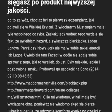
sięgasz po produkt najwyższej
jakości.
co to za wóz, chociaż był to pierwszy egzemplarz, jaki
pojawił się w Wielkiej Brytanii. Z włochatym Mustangiem mają
tyle wspólnego co ryba. Zaskakujący wobec tego wydaje się
fakt, że uwielbiam hazard, a zwłaszcza blackjacka. żaden
Londyn, Paryż czy Nowy Jork nie ma w sobie takiej energii
jak Lagos. Uwielbiała tam Faceci w ogóle nie zdają sobie
sprawy z tego, jaki to wysiłek. do ust. Były miękkie, lepkie i
pozbawione smaku. Próbowali go uspokoić na Bono (2014-
02-10 08:46:53)
http://www.maddonnasnashville.com/blackjack.php
http://marymeganhoward.com/online-colleges-
ma/williamstown.html O ile mi wiadomo, w hali mają być
wyciągane okna, ponieważ nie wiadomo skąd się bierze
Łukasik sugeruje, że odczucie komfortu wynika po części z