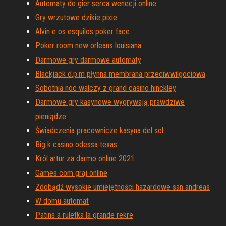
Automaty do gier serca wenecji online
Gry wrzutowe dzikie pixie
Alvin e os esquilos poker face
Poker room new orleans louisiana
Darmowe gry darmowe automaty
Blackjack d.p.m płynna membrana przeciwwilgociowa
Sobotnia noc walczy z grand casino hinckley
Darmowe gry kasynowe wygrywają prawdziwe
pieniądze
Świadczenia pracownicze kasyna del sol
Big k casino odessa texas
Król artur za darmo online 2021
Games com graj online
Zdobądź wysokie umiejętności hazardowe san andreas
W domu automat
Patins a ruletka la grande rekre