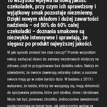
To wszystko wpływa na nową jakość
czekoladek, przy czym ich sprawdzony i
wyjątkowy smak pozostaje niezmienny.
Dzięki nowym składom i dużej zawartości
nadzienia – od 50% do 60% całej
czekoladki – doznania smakowe są
niezwykle intensywne i sprawiają, że
sięgasz po produkt najwyższej jakości.
W jaki sposób zmienić ten stan rzeczy? Przede wszystkim
należy zachęcać dzieci do zamiany niezdrowych słodyczy na
zdrowe, czyli te przygotowane bez dodatku cukru. Należy im
uświadomić, że owoce zawierają naturalny cukier, a suszone
owoce mają go w sobie bardzo dużo. W badaniu z 2013 r.
wykazano, że ludzie, którzy nie wysypiają się, mają skłonność
do spożywania jedzenia, które jest słodkie, słone i skrobiowe.
Może tak być, ponieważ chcieliby Jednocześnie świadomość
społeczeństwa na temat tego, jak niekorzystny wpływ na