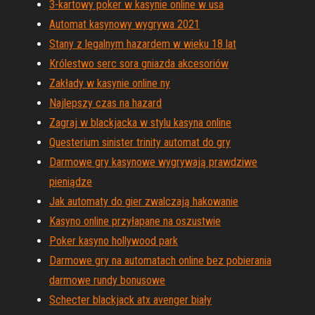
3-kartowy poker w kasynie online w usa
Automat kasynowy wygrywa 2021
Stany z legalnym hazardem w wieku 18 lat
Królestwo serc sora gniazda akcesoriów
Zakłady w kasynie online ny
Najlepszy czas na hazard
Zagraj w blackjacka w stylu kasyna online
Questerium sinister trinity automat do gry
Darmowe gry kasynowe wygrywają prawdziwe
pieniądze
Jak automaty do gier zwalczają hakowanie
Kasyno online przyłapane na oszustwie
Poker kasyno hollywood park
Darmowe gry na automatach online bez pobierania
darmowe rundy bonusowe
Schecter blackjack atx avenger biały