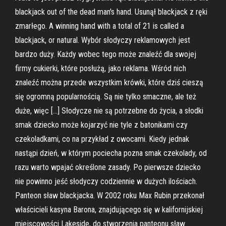
blackjack out of the dead man's hand. Usunął blackjack z ręki
zmarłego. A winning hand with a total of 21 is called a
blackjack, or natural. Wybór słodyczy reklamowych jest
bardzo duży. Każdy wobec tego może znaleźć dla swojej
firmy cukierki, które posłużą, jako reklama. Wśród nich
znaleźć można przede wszystkim krówki, które dziś cieszą
się ogromną popularnością. Są nie tylko smaczne, ale też
duże, więc […] Słodycze nie są potrzebne do życia, a słodki
smak dziecko może kojarzyć nie tyle z batonikami czy
czekoladkami, co na przykład z owocami. Kiedy jednak
nastąpi dzień, w którym pociecha pozna smak czekolady, od
razu warto wpajać określone zasady. Po pierwsze dziecko
nie powinno jeść słodyczy codziennie w dużych ilościach.
Panteon sław blackjacka. W 2002 roku Max Rubin przekonał
właścicieli kasyna Barona, znajdującego się w kalifornijskiej
miejscowości Lakeside, do stworzenia panteonu sław