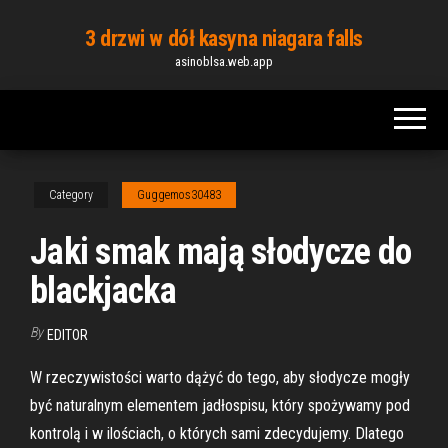
Skip
3 drzwi w dół kasyna niagara falls
to
asinoblsa.web.app
the
content
Category
Guggemos30483
Jaki smak mają słodycze do
blackjacka
By
EDITOR
W rzeczywistości warto dążyć do tego, aby słodycze mogły
być naturalnym elementem jadłospisu, który spożywamy pod
kontrolą i w ilościach, o których sami zdecydujemy. Dlatego